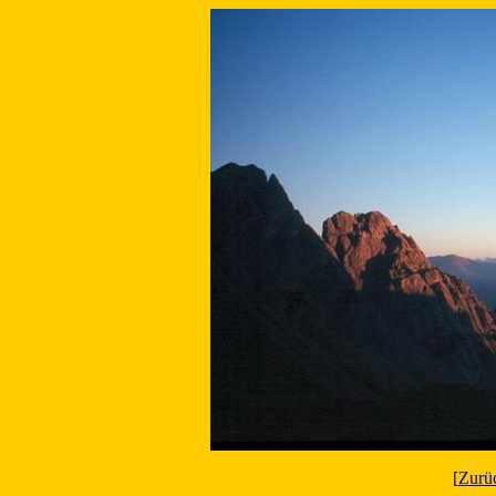
[
Zurü