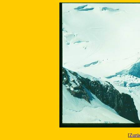
[
Zurü