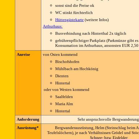
sonst sind die Preise ok
WC stinkt fürchterlich
Hüttengästekarte
(weitere Infos)
Arthurhaus:
Busverbindung nach Hinterthal 2x täglich
gebührenpflichtiger Parkplatz (Parkmünze gibt es
Konsumation im Arthurhaus, ansonsten EUR 2,50 
Anreise
von Osten kommend
Bischofshofen
Mühlbach am Hochkönig
Dienten
Hintertal
oder von Westen kommend
Saalfelden
Maria Alm
Hintertal
Anforderung
Sehr anspruchsvolle Bergwanderung
Ausrüstung*
Bergwanderausrüstung, Helm (Steinschlag beim A
Teufelslöchern), je nach Verhältnissen Grödel und Stö
Schnee- bzw. Eisfelder