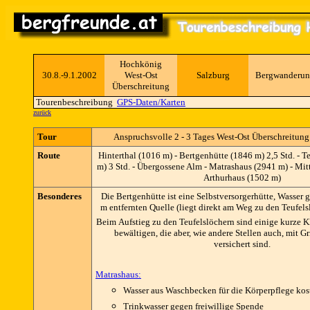
Hochkönig
30.8.-9.1.2002
West-Ost
Salzburg
Bergwanderun
Überschreitung
Tourenbeschreibung
GPS-Daten/Karten
zurück
Tour
Anspruchsvolle 2 - 3 Tages West-Ost Überschreitun
Route
Hinterthal (1016 m) - Bertgenhütte (1846 m) 2,5 Std. - Te
m) 3 Std. - Übergossene Alm - Matrashaus (2941 m) - Mit
Arthurhaus (1502 m)
Besonderes
Die Bertgenhütte ist eine Selbstversorgerhütte, Wasser gi
m entfernten Quelle (liegt direkt am Weg zu den Teufelsl
Beim Aufstieg zu den Teufelslöchern sind einige kurze Kl
bewältigen, die aber, wie andere Stellen auch, mit Gr
versichert sind.
Matrashaus:
Wasser aus Waschbecken für die Körperpflege kos
Trinkwasser gegen freiwillige Spende