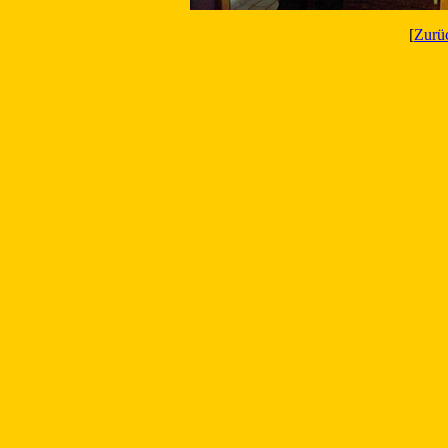
[
Zurü