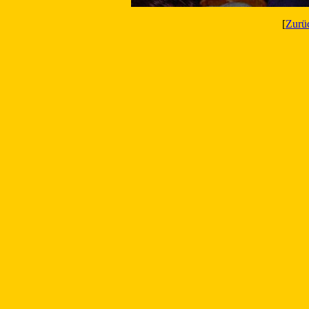
[
Zurü